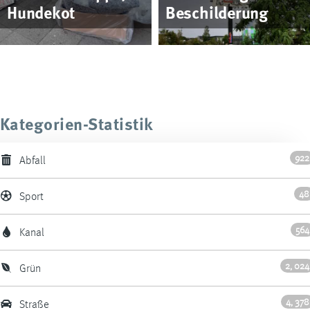
Hundekot
Beschilderung
Kategorien-Statistik
922
Abfall
48
Sport
564
Kanal
2, 024
Grün
4, 378
Straße