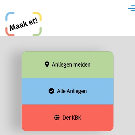
Direkt zum Inhalt
Men
Maak et, Krefeld!
Anliegen melden
×
#18071-2026 Markierung & Beschilderung
Alle Anliegen
Der KBK