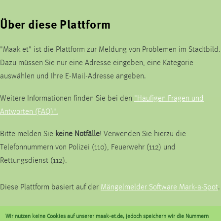
Über diese Plattform
"Maak et" ist die Plattform zur Meldung von Problemen im Stadtbild.
Dazu müssen Sie nur eine Adresse eingeben, eine Kategorie
auswählen und Ihre E-Mail-Adresse angeben.
Weitere Informationen finden Sie bei den
"Häufigen Fragen und
Antworten (FAQ)".
Bitte melden Sie
keine Notfälle
! Verwenden Sie hierzu die
Telefonnummern von Polizei (110), Feuerwehr (112) und
Rettungsdienst (112).
Diese Plattform basiert auf der
Mängelmelder Software Mark-a-Spot
.
Wir nutzen keine Cookies auf unserer maak-et.de, jedoch speichern wir die Nummern
Kommunalbetrieb Krefeld AöR