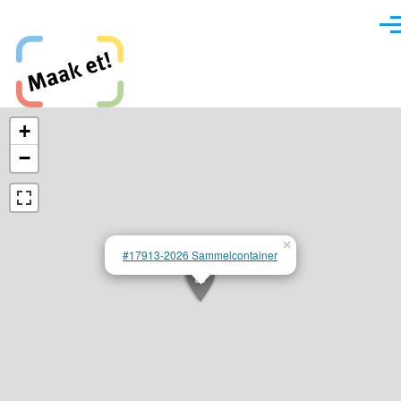
Direkt zum Inhalt
Men
Maak et, Krefeld!
+
−
×
#17913-2026 Sammelcontainer