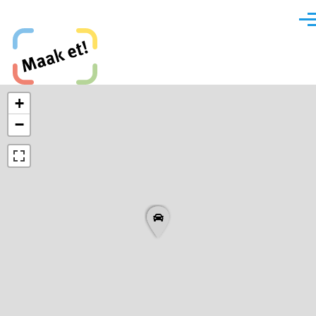
Direkt zum Inhalt
Men
Maak et, Krefeld!
+
−