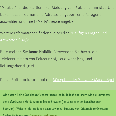
"Maak et" ist die Plattform zur Meldung von Problemen im Stadtbild.
Dazu müssen Sie nur eine Adresse eingeben, eine Kategorie
auswählen und Ihre E-Mail-Adresse angeben.
Weitere Informationen finden Sie bei den
"Häufigen Fragen und
Antworten (FAQ)".
Bitte melden Sie
keine Notfälle
! Verwenden Sie hierzu die
Telefonnummern von Polizei (110), Feuerwehr (112) und
Rettungsdienst (112).
Diese Plattform basiert auf der
Mängelmelder Software Mark-a-Spot
.
Wir nutzen keine Cookies auf unserer maak-et.de, jedoch speichern wir die Nummern
Kommunalbetrieb Krefeld AöR
der aufgelisteten Meldungen in ihrem Browser (im so genannten LocalStorage-
Ostwall 175
Speicher). Weitere Informationen dazu sowie zur Nutzung von Drittanbieter-Diensten,
47798 Krefeld
finden Sie in unserer
Datenschutzerklärung
.