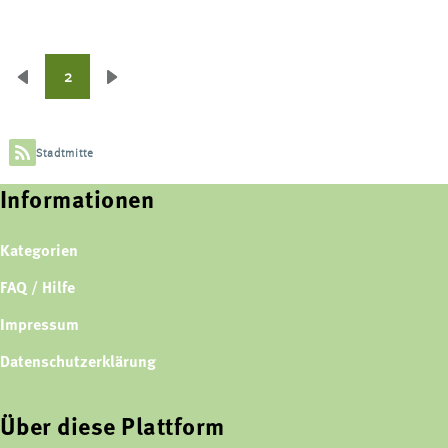
2
Seitennummerierung
Vorherige
Nächste
Seite
Seite
Stadtmitte
Informationen
Kategorien
FAQ / Hilfe
Impressum
Datenschutzerklärung
Über diese Plattform