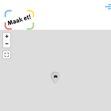
Direkt zum Inhalt
Men
Maak et, Krefeld!
+
−