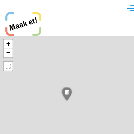
Direkt zum Inhalt
Men
Maak et, Krefeld!
+
−