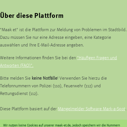
Über diese Plattform
"Maak et" ist die Plattform zur Meldung von Problemen im Stadtbild.
Dazu müssen Sie nur eine Adresse eingeben, eine Kategorie
auswählen und Ihre E-Mail-Adresse angeben.
Weitere Informationen finden Sie bei den
"Häufigen Fragen und
Antworten (FAQ)".
Bitte melden Sie
keine Notfälle
! Verwenden Sie hierzu die
Telefonnummern von Polizei (110), Feuerwehr (112) und
Rettungsdienst (112).
Diese Plattform basiert auf der
Mängelmelder Software Mark-a-Spot
.
Wir nutzen keine Cookies auf unserer maak-et.de, jedoch speichern wir die Nummern
Kommunalbetrieb Krefeld AöR