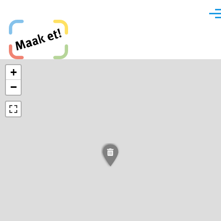
Direkt zum Inhalt
Men
Maak et, Krefeld!
+
−