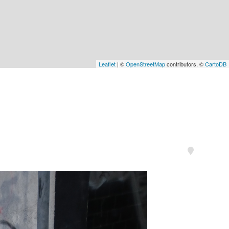
Leaflet
| ©
OpenStreetMap
contributors, ©
CartoDB