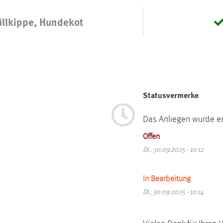
llkippe, Hundekot
Statusvermerke
Das Anliegen wurde ers
Offen
Di., 30.09.2025 - 10:12
In Bearbeitung
Di., 30.09.2025 - 10:14