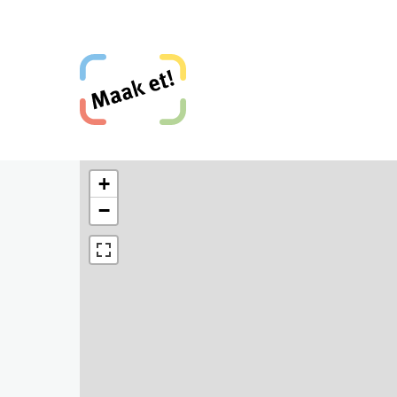
Direkt zum Inhalt
Maak et, Krefeld!
+
−