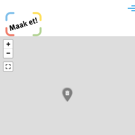
Direkt zum Inhalt
Men
Maak et, Krefeld!
+
−