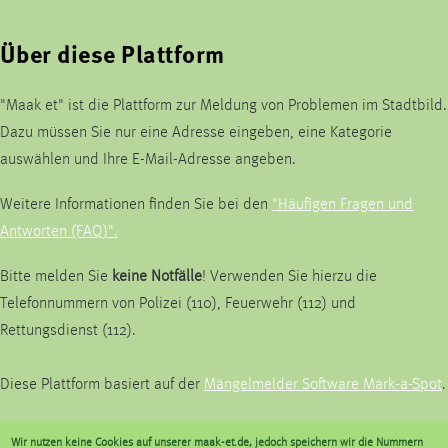
Über diese Plattform
"Maak et" ist die Plattform zur Meldung von Problemen im Stadtbild.
Dazu müssen Sie nur eine Adresse eingeben, eine Kategorie
auswählen und Ihre E-Mail-Adresse angeben.
Weitere Informationen finden Sie bei den
"Häufigen Fragen und
Antworten (FAQ)".
Bitte melden Sie
keine Notfälle
! Verwenden Sie hierzu die
Telefonnummern von Polizei (110), Feuerwehr (112) und
Rettungsdienst (112).
Diese Plattform basiert auf der
Mängelmelder Software Mark-a-Spot
.
Wir nutzen keine Cookies auf unserer maak-et.de, jedoch speichern wir die Nummern
Kommunalbetrieb Krefeld AöR